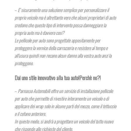
–
E’ sicuramente una soluzione semplice per personalizzare il
proprio veicolo ma è altrettanto vero che alcuni proprietari di auto
credono che questo tipo di intervento possa danneggiare la
propria auto ma è davvero cosi?
Le pellicole per auto sono progettate appositamente per
proteggere la vernice della carrozzeria e resistere al tempo e
all’usura quindi non recano alcun danno alla vostra auto anzi la
proteggono.
Dai uno stile innovativo alla tua auto!Perchè no?!
–
Parnasso Automobili offre un servizio di installazione pellicole
per auto che permette di rivestire interamente un veicolo o di
applicare dei wrap solo in alcune parti del mezzo, come il tettuccio
o il cofano anteriore.
In questo modo, si andrà a progettare un veicolo del tutto nuovo
che risponde alle richieste del cliente.