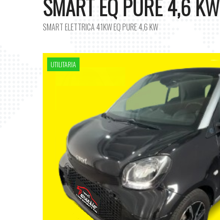
SMART EQ PURE 4,6 KW
SMART ELETTRICA 41KW EQ PURE 4,6 KW
UTILITARIA
UTILITARIA