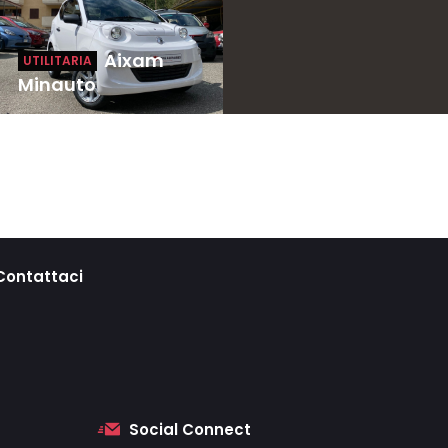
Aixam
UTILITARIA
Minauto
Contattaci
Social Connect