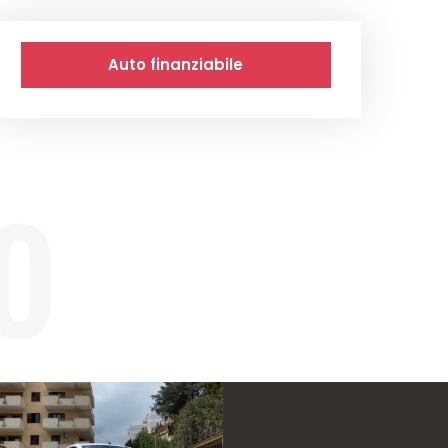
Auto finanziabile
o