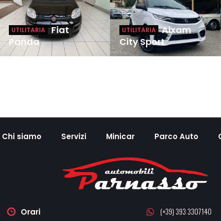
Fiat
Aixam
UTILITARIA
UTILITARIA
Panda
City Sport
Chi siamo
Servizi
Minicar
Parco Auto
(+39) 393 3307140
Orari