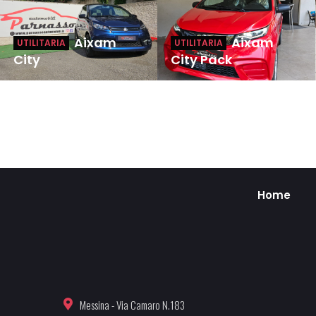
Aixam
Aixam
UTILITARIA
UTILITARIA
City
City Pack
Home
Messina - Via Camaro N.183