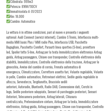
Cilindrata: 999m3
Potenza: 81KW/110CV
Immatricolata il: 01/2023
Km: 18.000
Cambio: Automatico
La vettura è in ottime condizioni, pari al nuovo e presenta i seguenti
optional: Audi Connect (servizi internet), Cambio S Tronic, Interfaccia multi-
media MMI basic Plus / MMI radio Plus, Interfaccia USB, Pacchetto
Bagagliaio, Pacchetto Comfort, Paraurti linea sportiva (S-line), proiettore
led, Spoiler tetto S-line, Airbag per la testa Immobilizzatore elettronico Airbag
guida, Airbag passeggero, Chiave con transponder, Controllo elettronico della
stabilità, Immobilizzatore, Controllo elettronico della trazione, Airbag per le
ginocchia, Avviso del cambio di corsia, Frenata automatica di
emergenza, Climatizzatore, Correttore assetto fari, Volante regolabile, Volante
in pelle, Cambio automatico, Retrovisori elettrici, Sedile guida regolabile in
altezza, Servosterzo, Tergilunotto, Bracciolo sedili
anteriori, Autoradio, Bluetooth, Radio DAB, Connessione dati, Cerchi in
lega, Sedile posteriore sdoppiato, Sensori di parcheggio posteriori, Sensori
Anteriori, Telecamera posteriore, Airbag laterali, Chiusura
centralizzata, Pretensionatore cinture, Airbag per la testa, Immobilizzatore
elettronico, Airbag guida, Airbag passeggero, Chiave con transponder, Controllo