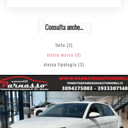
Parnasso
Consulta anche...
Tutte (3)
stessa marca (0)
stessa tipologia (3)